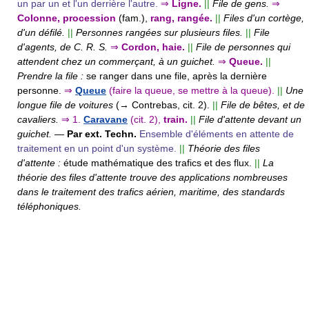
un par un et l'un derrière l'autre.
⇒
Ligne.
||
File de gens.
⇒
Colonne, procession
(fam.),
rang, rangée.
||
Files d'un cortège,
d'un défilé.
||
Personnes rangées sur plusieurs files.
||
File
d'agents, de C. R. S.
⇒
Cordon, haie.
||
File de personnes qui
attendent chez un commerçant, à un guichet.
⇒
Queue.
||
Prendre la file :
se ranger dans une file, après la dernière
personne.
⇒
Queue
(faire la queue, se mettre à la queue).
||
Une
longue file de voitures
(→ Contrebas, cit. 2).
||
File de bêtes, et de
cavaliers.
⇒
1.
Caravane
(cit. 2),
train.
||
File d'attente devant un
guichet.
—
Par ext.
Techn.
Ensemble d'éléments en attente de
traitement en un point d'un système.
||
Théorie des files
d'attente :
étude mathématique des trafics et des flux.
||
La
théorie des files d'attente trouve des applications nombreuses
dans le traitement des trafics aérien, maritime, des standards
téléphoniques.