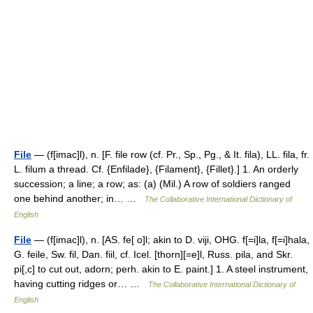
File
— (f[imac]l), n. [F. file row (cf. Pr., Sp., Pg., & It. fila), LL. fila, fr.
L. filum a thread. Cf. {Enfilade}, {Filament}, {Fillet}.] 1. An orderly
succession; a line; a row; as: (a) (Mil.) A row of soldiers ranged
one behind another; in… …
The Collaborative International Dictionary of
English
File
— (f[imac]l), n. [AS. fe[ o]l; akin to D. viji, OHG. f[=i]la, f[=i]hala,
G. feile, Sw. fil, Dan. fiil, cf. Icel. [thorn][=e]l, Russ. pila, and Skr.
pi[,c] to cut out, adorn; perh. akin to E. paint.] 1. A steel instrument,
having cutting ridges or… …
The Collaborative International Dictionary of
English