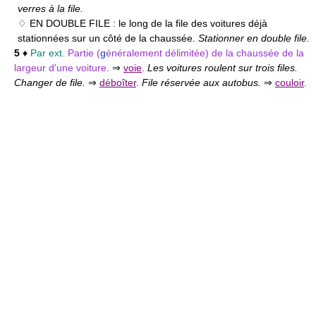
verres à la file.
♢ EN DOUBLE FILE :
le long de la file des voitures déjà
stationnées sur un côté de la chaussée.
Stationner en double file.
5
♦
Par ext.
Partie (
g
énéralement délimitée) de la chaussée de la
largeur d'une voiture.
⇒
voie
.
Les voitures roulent sur trois files.
Changer de file.
⇒
déboîter
.
File réservée aux autobus.
⇒
couloir
.