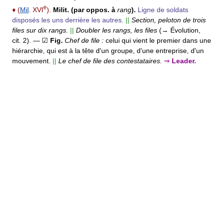
e
♦
(
Mil
. XVI
).
Milit.
(par oppos. à
rang
).
Ligne de soldats
disposés les uns derrière les autres.
||
Section, peloton de trois
files sur dix rangs.
||
Doubler les rangs, les files
(→ Évolution,
cit. 2).
— ☑
Fig.
Chef de file :
celui qui vient le premier dans une
hiérarchie, qui est à la tête d'un groupe, d'une entreprise, d'un
mouvement.
||
Le chef de file des contestataires.
⇒
Leader.