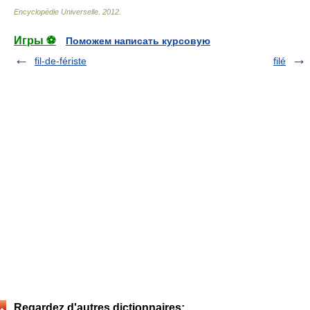
Encyclopédie Universelle
.
2012
.
Игры ⚽
Поможем написать курсовую
fil-de-fériste
filé
Regardez d'autres dictionnaires: