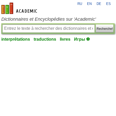
RU
EN
DE
ES
fr-academic.com
Dictionnaires et Encyclopédies sur 'Academic'
Recherche!
interprétations
traductions
livres
Игры ⚽