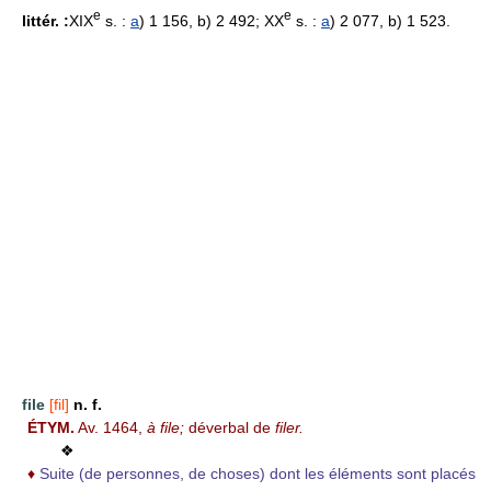
e
e
littér. :
XIX
s. :
a
) 1 156, b) 2 492; XX
s. :
a
) 2 077, b) 1 523.
file
[fil]
n. f.
ÉTYM.
Av. 1464,
à file;
déverbal de
filer.
❖
♦
Suite (de personnes, de choses) dont les éléments sont placés