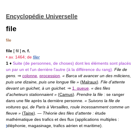
Encyclopédie Universelle
file
file
file
[ fil ]
n. f.
• av. 1464; de
filer
1
♦
Suite (de personnes, de choses) dont les éléments sont placés
un par un et l'un derrière l'autre (à la différence du rang).
File de
gens.
⇒
colonne
,
procession
.
« Barca vit avancer un des miliciens,
puis une dizaine, puis une longue file »
(
Malraux
)
. File d'attente
devant un guichet, à un guichet.
⇒
1. queue
.
« des files
d'acheteurs stationnaient »
(
Camus
)
. Prendre la file :
se ranger
dans une file après la dernière personne.
« Suivons la file de
voitures qui, de Paris à Versailles, roule incessamment comme un
fleuve »
(
Taine
)
.
—
Théorie des files d'attente :
étude
mathématique des trafics et des flux (applications multiples :
t
éléphonie, magasinage, trafics aérien et maritime).