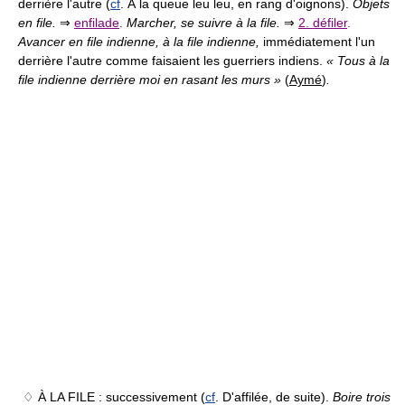
derrière l'autre (
cf
. À la queue leu leu, en rang d'oignons).
Objets
en file.
⇒
enfilade
.
Marcher, se suivre à la file.
⇒
2. défiler
.
Avancer en file indienne, à la file indienne,
immédiatement l'un
derrière l'autre comme faisaient les guerriers indiens.
« Tous à la
file indienne derrière moi en rasant les murs »
(
Aymé
)
.
♢ À LA FILE :
successivement (
cf
. D'affilée, de suite).
Boire trois