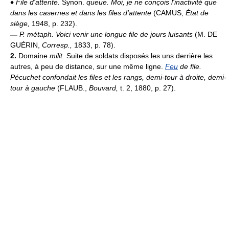
♦
File d'attente.
Synon.
queue.
Moi, je ne conçois l'inactivité que
dans les casernes et dans les files d'attente
(CAMUS,
État de
siège,
1948, p. 232).
—
P. métaph.
Voici venir une longue file de jours luisants
(M. DE
GUÉRIN,
Corresp.,
1833, p. 78).
2.
Domaine
milit.
Suite de soldats disposés les uns derrière les
autres, à peu de distance, sur une même ligne.
Feu
de file.
Pécuchet confondait les files et les rangs, demi-tour à droite, demi-
tour à gauche
(FLAUB.,
Bouvard,
t. 2, 1880, p. 27).