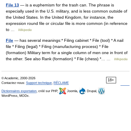
File 13
— is a euphemism for the trash can. The phrase is
especially used in the U.S. military, and is less common outside of
the United States. In the United Kingdom, for instance, the
expression round file or circular file is more common (in reference
to …
Wikipedia
File
— has several meanings:* Filing cabinet * File (tool) * A nail
file * Filing (legal) * Filing (manufacturing process) * File
(formation) Military term for a single column of men one in front of
the other. See also Rank (formation) * File (chess) *… …
Wikipedia
© Academic, 2000-2026
18+
Contactez-nous:
Support technique
,
RÉCLAME
Dictionnaires exportation
, créé sur PHP,
Joomla,
Drupal,
WordPress, MODx.