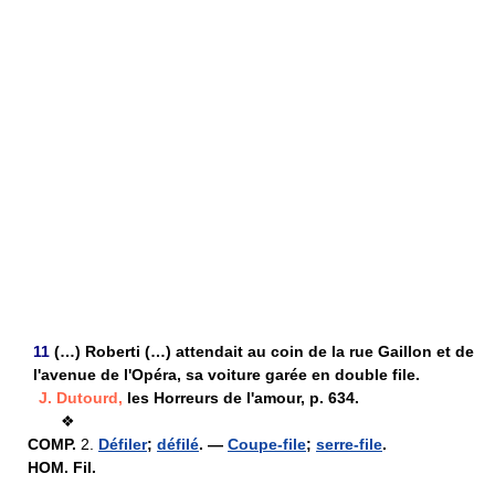
11
(…) Roberti (…) attendait au coin de la rue Gaillon et de
l'avenue de l'Opéra, sa voiture garée en double file.
J. Dutourd,
les Horreurs de l'amour, p. 634.
❖
COMP.
2.
Défiler
;
défilé
. —
Coupe-file
;
serre-file
.
HOM.
Fil.