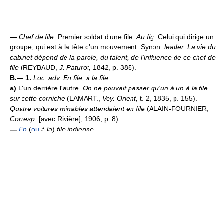
—
Chef de file.
Premier soldat d'une file.
Au fig.
Celui qui dirige un
groupe, qui est à la tête d'un mouvement. Synon.
leader.
La vie du
cabinet dépend de la parole, du talent, de l'influence de ce chef de
file
(REYBAUD,
J. Paturot,
1842, p. 385).
B.— 1.
Loc. adv.
En file, à la file.
a)
L'un derrière l'autre.
On ne pouvait passer qu'un à un à la file
sur cette corniche
(LAMART.,
Voy. Orient,
t. 2, 1835, p. 155).
Quatre voitures minables attendaient en file
(ALAIN-FOURNIER,
Corresp.
[avec Rivière], 1906, p. 8).
—
En
(
ou
à la
)
file indienne
.