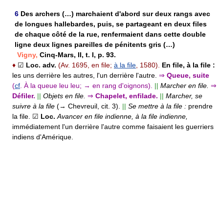
6
Des archers (…) marchaient d'abord sur deux rangs avec
de longues hallebardes, puis, se partageant en deux files
de chaque côté de la rue, renfermaient dans cette double
ligne deux lignes pareilles de pénitents gris (…)
Vigny,
Cinq-Mars, II, t. I, p. 93.
♦
☑
Loc. adv.
(Av. 1695, en file;
à la file
, 1580).
En file, à la file :
les uns derrière les autres, l'un derrière l'autre.
⇒
Queue, suite
(
cf
. À la queue leu leu; → en rang d'oignons).
||
Marcher en file.
⇒
Défiler.
||
Objets en file.
⇒
Chapelet, enfilade.
||
Marcher, se
suivre à la file
(→ Chevreuil, cit. 3).
||
Se mettre à la file :
prendre
la file.
☑
Loc.
Avancer en file indienne, à la file indienne,
immédiatement l'un derrière l'autre comme faisaient les guerriers
indiens d'Amérique.