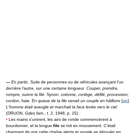
—
En partic.
Suite de personnes ou de véhicules avançant l'un
derrière l'autre, sur une certaine longueur.
Couper, prendre,
rompre, suivre la file.
Synon.
colonne, cortège, défilé, procession;
cordon, haie.
En queue de la file venait un couple en hâillons
[
sic
].
L'homme était aveugle et marchait la face levée vers le ciel
(DRUON,
Gdes fam.,
t. 2, 1948, p. 15) :
•
Les mains s'unirent, les airs de ronde commencèrent à
bourdonner, et la longue
file
se mit en mouvement. C'était
charmant de voir cette chaîne alerte et souple se dérouler en