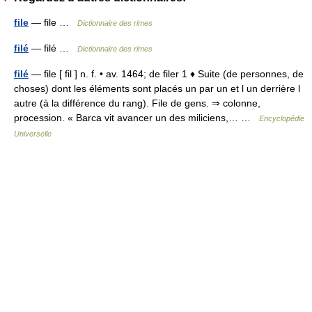
file
— file …
Dictionnaire des rimes
filé
— filé …
Dictionnaire des rimes
filé
— file [ fil ] n. f. • av. 1464; de filer 1 ♦ Suite (de personnes, de
choses) dont les éléments sont placés un par un et l un derrière l
autre (à la différence du rang). File de gens. ⇒ colonne,
procession. « Barca vit avancer un des miliciens,… …
Encyclopédie
Universelle