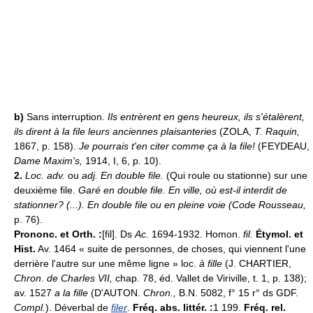
b)
Sans interruption.
Ils entrèrent en gens heureux, ils s'étalèrent,
ils dirent à la file leurs anciennes plaisanteries
(ZOLA,
T. Raquin,
1867, p. 158).
Je pourrais t'en citer comme ça à la file!
(FEYDEAU,
Dame Maxim's,
1914, I, 6, p. 10).
2.
Loc. adv.
ou
adj.
En double file.
(Qui roule ou stationne) sur une
deuxième file.
Garé en double file.
En ville, où est-il interdit de
stationner? (...). En double file ou en pleine voie (
Code Rousseau
,
p. 76).
Prononc. et Orth. :
[fil]. Ds
Ac.
1694-1932. Homon.
fil.
Étymol. et
Hist.
Av. 1464 « suite de personnes, de choses, qui viennent l'une
derrière l'autre sur une même ligne » loc.
à fille
(J. CHARTIER,
Chron. de Charles VII,
chap. 78, éd. Vallet de Viriville, t. 1, p. 138);
av. 1527
a la fille
(D'AUTON.
Chron.,
B.N. 5082, f° 15 r° ds GDF.
Compl.
). Déverbal de
filer
.
Fréq. abs. littér. :
1 199.
Fréq. rel.