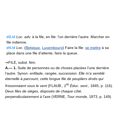
d3./d
Loc.
adv.
à la file, en file: l'un derrière l'autre. Marcher en
file indienne.
d4./d
Loc.
(
Belgique
,
Luxembourg
) Faire la file:
se mettre
à sa
place dans une file d'attente, faire la queue.
⇒FILE, subst. fém.
A.— 1.
Suite de personnes ou de choses placées l'une derrière
l'autre. Synon.
enfilade, rangée, succession.
Elle m'a semblé
éternelle à parcourir, cette longue file de peupliers droits qui
re
frissonnaient sous le vent
(FLAUB.,
1
Éduc. sent.,
1845, p. 116).
Deux files de sièges, disposés de chaque côté,
perpendiculairement à l'axe
(VERNE,
Tour monde,
1873, p. 149).